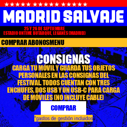
25 Y 26 DE SEPTIEMBRE
ESTADIO ONTIME BUTARQUE, LEGANÉS (MADRID)
COMPRAR ABONOS
MENU
CONSIGNAS
CARGA TU MÓVIL Y GUARDA TUS OBJETOS
PERSONALES EN LAS CONSIGNAS DEL
FESTIVAL. TODOS CUENTAN CON TRES
ENCHUFES, DOS USB Y UN USB-C PARA CARGA
DE MÓVILES (NO INCLUYE CABLE)
COMPRAR
*gastos de gestión incluidos