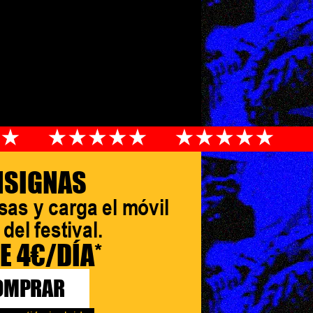
NSIGNAS
sas y carga el móvil
del festival.
E 4€/DÍA*
OMPRAR