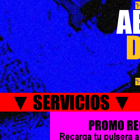
*H
A
D
*H
▼ SERVICIOS ▼
PROMO RE
Recarga tu pulsera an