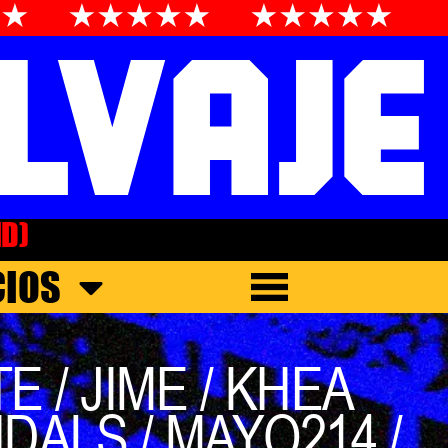
ID)
CIOS
 / JIME / KHEA
DALS / MAYO214 /