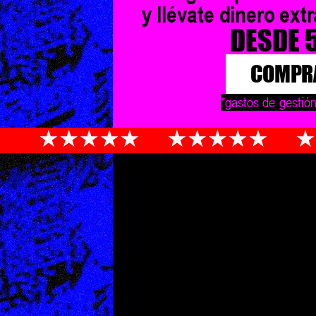
y llévate dinero extr
DESDE 
COMPR
*gastos de gestión