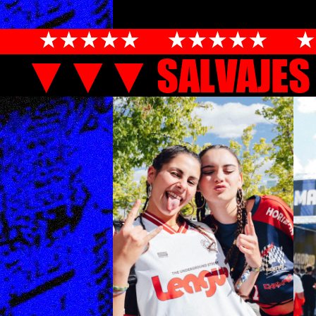
▼▼▼ SALVAJE