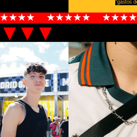
*gastos d
S ▼▼▼