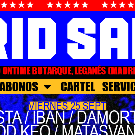
O ONTIME BUTARQUE, LEGANÉS (MADR
ABONOS
CARTEL
SERVI
VIERNES 25 SEPT
 / IBAN / DAMORTE
DD KEO / MATASVAN