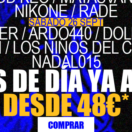
NIKONE / RADE
SÁBADO 26 SEPT
ER / ARDO440 / DO
/ LOS NIÑOS DEL C
NADAL015
 DE DÍA YA A
DESDE 48€*
COMPRAR