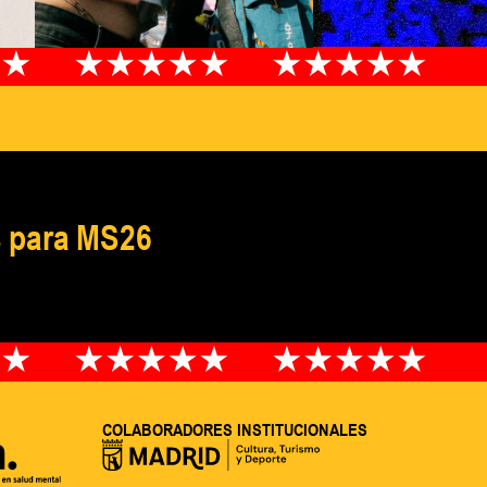
os para MS26
COLABORADORES INSTITUCIONALES