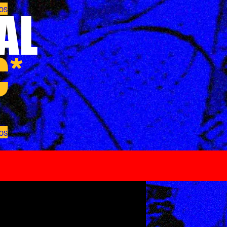
dos
AL
€*
dos