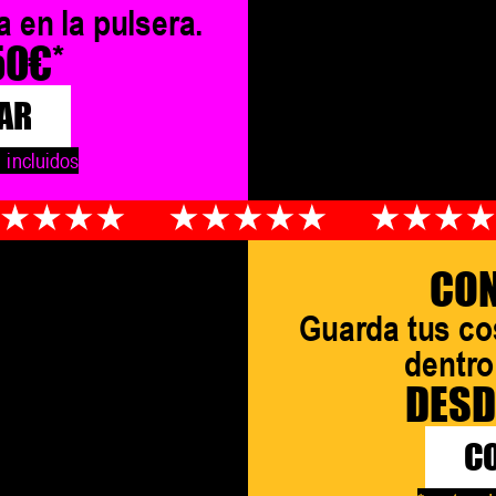
a en la pulsera.
50€*
AR
 incluidos
CO
Guarda tus co
dentro 
DESD
C