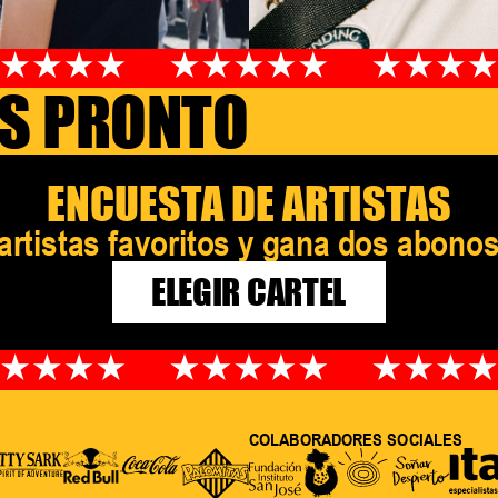
S PRONTO
ENCUESTA DE ARTISTAS
 artistas favoritos y gana dos abon
ELEGIR CARTEL
COLABORADORES SOCIALES